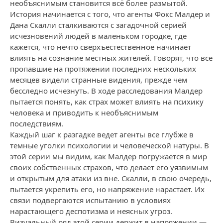
необъяснимым становится всё более размытой.
История начинается с того, что агенты Фокс Малдер и
Дана Скалли сталкиваются с загадочной серией
исчезновений людей в маленьком городке, где
кажется, что нечто сверхъестественное начинает
влиять на сознание местных жителей. Говорят, что все
пропавшие на протяжении последних нескольких
месяцев видели странные видения, прежде чем
бесследно исчезнуть. В ходе расследования Малдер
пытается понять, как страх может влиять на психику
человека и приводить к необъяснимым
последствиям.
Каждый шаг к разгадке ведет агенты все глубже в
темные уголки психологии и человеческой натуры. В
этой серии мы видим, как Малдер погружается в мир
своих собственных страхов, что делает его уязвимым
и открытым для атаки из вне. Скалли, в свою очередь,
пытается укрепить его, но напряжение нарастает. Их
связи подвергаются испытанию в условиях
нарастающего деспотизма и неясных угроз.
Визуальный ряд этой серии держит в напряжении —