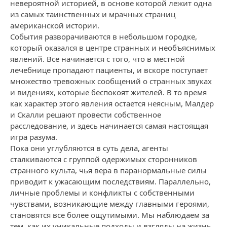
невероятной историей, в основе которой лежит одна
из самых таинственных и мрачных страниц
американской истории.
События разворачиваются в небольшом городке,
который оказался в центре странных и необъяснимых
явлений. Все начинается с того, что в местной
лечебнице пропадают пациенты, и вскоре поступает
множество тревожных сообщений о странных звуках
и видениях, которые беспокоят жителей. В то время
как характер этого явления остается неясным, Малдер
и Скалли решают провести собственное
расследование, и здесь начинается самая настоящая
игра разума.
Пока они углубляются в суть дела, агенты
сталкиваются с группой одержимых сторонников
странного культа, чья вера в паранормальные силы
приводит к ужасающим последствиям. Параллельно,
личные проблемы и конфликты с собственными
чувствами, возникающие между главными героями,
становятся все более ощутимыми. Мы наблюдаем за
тем, как их уникальные подходы и взгляды на жизнь