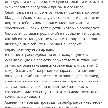
они думали о человеческом существовании и том, что
скрывается за пределами привычного мира.
Серия открывается с интригующей сцены, в которой
Малдер и Скалли расследуют странные исчезновения
людей в небольшом городке. Местные жители
обеспокоены: речь идет о детях, которые пропадают
без вести, оставляя родителей в неведении и despair.
Как обычно, наш дуэт не может игнорировать столь
шокирующие события и решает выследить
первопричину этой драмы.
В процессе расследования они находят улики,
указывающие на возможное участие таинственной
секты, которая занимается странными ритуалами. С
каждой минутой напряжение нарастает, и зрители
ощущают приближение чего-то зловещего. Малдер,
известный своим стремлением разобраться в самых
запутанных случаях, начинает собирать факты,
которые свидетельствуют о том, что дело связано с
неземными силами.
Скалли, как всегда, проводит своеобразное «научное»
расследование. Она ставит под сомнение