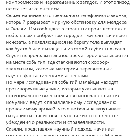
компромиссов и неразгаданных загадок, и этот эпизод
не станет исключением.
Сюжет начинается с тревожного телефонного звонка,
который разрывает мирную обстановку для Малдера
и Скалли. Им сообщают о странных происшествиях в
небольшом прибрежном городке – жители начинают
исчезать, а появляющиеся на берегу тела выглядят
как будто были вытащены из самой глубины океана.
Спустя непродолжительное время герои оказываются
на месте события, где сталкиваются с хоррор-
элементами, которые мастерски переплетены с
научно-фантастическими аспектами.
По мере исследования событий малайцы находят
противоречивые улики, которые указывают на
потенциальное вмешательство инопланетных сил.
Все улики ведут к параллельному исследованию,
проводимому армией, что еще больше запутывает
ситуацию и ставит под сомнение их собственные
убеждения о реальности и справедливости.
Скалли, представляя научный подход, начинает
сомневаться в невероятном, в то время как Малдер