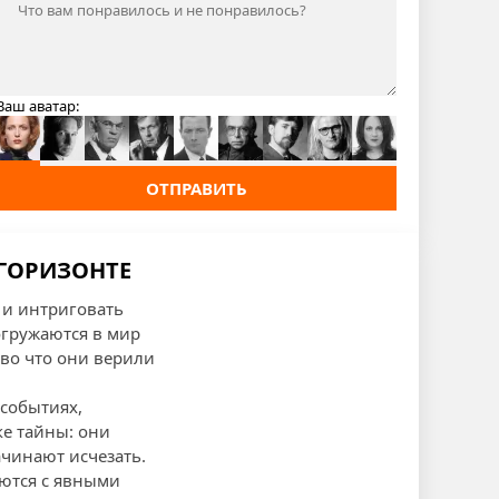
Ваш аватар:
ОТПРАВИТЬ
 ГОРИЗОНТЕ
 и интриговать
огружаются в мир
 во что они верили
 событиях,
ке тайны: они
чинают исчезать.
аются с явными