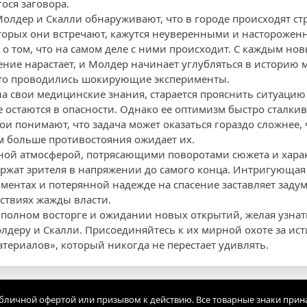
ося заговора.
Молдер и Скалли обнаруживают, что в городе происходят с
торых они встречают, кажутся неуверенными и насторожен
 о том, что на самом деле с ними происходит. С каждым но
ние нарастает, и Молдер начинает углубляться в историю 
-то проводились шокирующие эксперименты.
на свои медицинские знания, старается прояснить ситуацию
 остаются в опасности. Однако ее оптимизм быстро сталкив
ои понимают, что задача может оказаться гораздо сложнее,
ем больше противостояния ожидает их.
ной атмосферой, потрясающими поворотами сюжета и хара
ржат зрителя в напряжении до самого конца. Интригующая
ментах и потерянной надежде на спасение заставляет заду
дствиях жажды власти.
в полном восторге и ожидании новых открытий, желая узнат
лдеру и Скалли. Присоединяйтесь к их мирной охоте за ист
териалов», который никогда не перестает удивлять.
убличной офертой или призывом к действию. Все товарные знаки прин