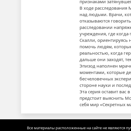
признаками затянувшег
В ходе расследования 
над людьми. Врачи, ко
отказываются говорить
расследовании напряже
учреждения, где когда
Скалли, ориентируясь 
помочь людям, которые
реальностью, когда гер
дальше они заходят, т
Эпизод наполнен мрач
моментами, которые де
бесчеловечных экспери
стороне науки и после
Эта серия оставит вас 
предстоит выяснить Мо
себя мир «Секретных ма
Все материалы расположенные на сайте не являются п