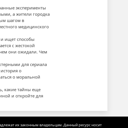
транные эксперименты
ными, а жители городка
вым шагом в
местного медицинского
 и ищет способы
ается с жестокой
 чем они ожидали. Чем
ктерными для сериала
 история о
маться о моральной
ь, какие тайны еще
иной и откройте для
адлежат их законным владельцам. Данный ресурс носит