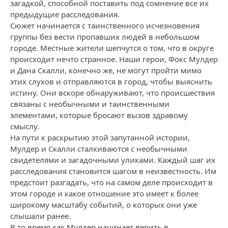
загадкой, способной поставить под сомнение все их
предыдущие расследования.
Сюжет начинается с таинственного исчезновения
группы без вести пропавших людей в небольшом
городе. Местные жители шепчутся о том, что в округе
происходит нечто странное. Наши герои, Фокс Мулдер
и Дана Скалли, конечно же, не могут пройти мимо
этих слухов и отправляются в город, чтобы выяснить
истину. Они вскоре обнаруживают, что происшествия
связаны с необычными и таинственными
элементами, которые бросают вызов здравому
смыслу.
На пути к раскрытию этой запутанной истории,
Мулдер и Скалли сталкиваются с необычными
свидетелями и загадочными уликaми. Каждый шаг их
расследования становится шагом в неизвестность. Им
предстоит разгадать, что на самом деле происходит в
этом городе и какое отношение это имеет к более
широкому масштабу событий, о которых они уже
слышали ранее.
В то время как Мулдер начинает верить в