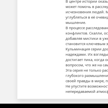
В центре истории оказ
может помочь в рассле
исчезновения людей. М
углубляться в её очеви
мышление.
В процессе расследова
конфликтов. Скалли, о
добавляя мистики в уже
становится ключевым э
Кульминация серии дос
надеждами. Их взгляды
достигает пика, когда 
вопросом, что же на са
Эта серия не только р
глубокого размышления 
своей правды в мире, п
Не упустите возможнос
непередаваемой атмосф