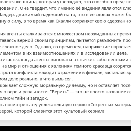
ывается женщина, которая утверждает, что способна предск
довании. Она твердит, что именно её видения являются клю
алдер, движимый надеждой на то, что в её словах может б
дную силу, в то время как Скалли сохраняет свою сдержанно
ния агенты сталкиваются с множеством неожиданных препя
ставаясь верной своим принципам, пытается разъяснить пр
 сложное дело. Однако, со временем, напряжение нарастает,
лементом в их взаимоотношениях и в исследовании дела.
тигается, когда агенты виноваты в стычке с собственными 
 на мир и отношения к явлениям темного красавца ссорятся
острота конфликта находит отражение в финале, заставляя з
мом деле реально, а что вымысел.
аскрывает сложную моральную дилемму, но и оставляет пос
о вере и реальности. "Верить" — это не просто название с
олном тайн и загадок.
ть посмотреть эту увлекательную серию «Секретных матери
ерой, которой славится этот культовый сериал!