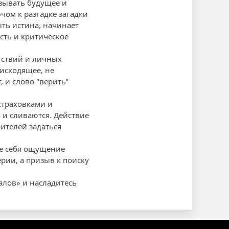
азывать будущее и
чом к разгадке загадки
ыть истина, начинает
сть и критическое
тствий и личных
оисходящее, не
 и слово "верить"
страховками и
 и сливаются. Действие
рителей задаться
ле себя ощущение
ерии, а призыв к поиску
алов» и насладитесь