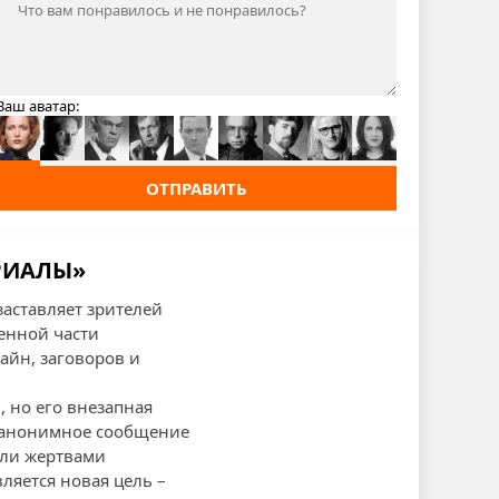
Ваш аватар:
ОТПРАВИТЬ
ЕРИАЛЫ»
аставляет зрителей
женной части
айн, заговоров и
, но его внезапная
т анонимное сообщение
али жертвами
ляется новая цель –