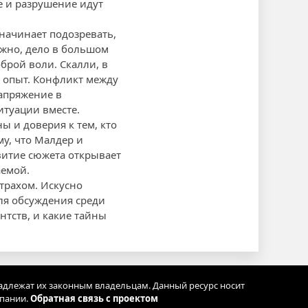
е и разрушение идут
 начинает подозревать,
ожно, дело в большом
брой воли. Скалли, в
и опыт. Конфликт между
апряжение в
итуации вместе.
 и доверия к тем, кто
у, что Малдер и
витие сюжета открывает
аемой.
трахом. Искусно
ля обсуждения среди
нтств, и какие тайны
адлежат их законным владельцам. Данный ресурс носит
мпании.
Обратная связь с проектом