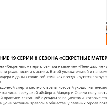
ИЕ 19 СЕРИИ 8 СЕЗОНА «СЕКРЕТНЫЕ МАТ
она «Секретных материалов» под названием «Пенициллин» з
грани реальности и мистики. В этой увлекательной и напря
ера и Даны Скалли событий, как всегда, крутятся вокруг т
й.
гадочной смерти местного врача, который уходил на пенсию
ится лишь верхушкой айсберга. Малдер и Скалли получаю
й практике, связанной с уходом за пациентами, которые ст
 фоне растущей тревоги в обществе, у главных героев появ