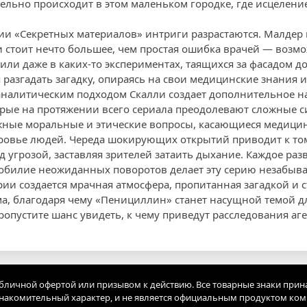
тельно происходит в этом маленьком городке, где исцелени
ерии «Секретных материалов» интриги разрастаются. Малдер
и стоит нечто большее, чем простая ошибка врачей — возм
ли даже в каких-то экспериментах, таящихся за фасадом до
 разгадать загадку, опираясь на свои медицинские знания 
аналитическим подходом Скалли создает дополнительное н
рые на протяжении всего сериала преодолевают сложные с
ные моральные и этические вопросы, касающиеся медицины
овье людей. Череда шокирующих открытий приводит к том
 угрозой, заставляя зрителей затаить дыхание. Каждое раз
зобилие неожиданных поворотов делает эту серию незабыв
ии создается мрачная атмосфера, пропитанная загадкой и с
ма, благодаря чему «Пенициллин» станет насущной темой д
опустите шанс увидеть, к чему приведут расследования аге
убличной офертой или призывом к действию. Все товарные знаки прин
акомительный характер, и не является официальным продуктом ко