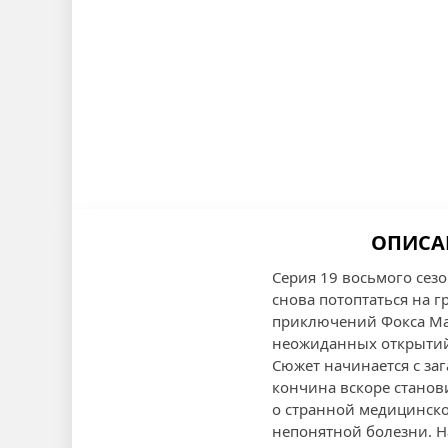
ОПИСАН
Серия 19 восьмого сез
снова потоптаться на 
приключений Фокса Малд
неожиданных открыти
Сюжет начинается с за
кончина вскоре станов
о странной медицинско
непонятной болезни. На