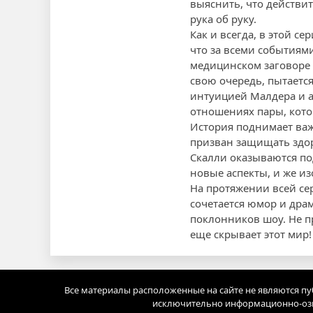
выяснить, что действи
рука об руку.
Как и всегда, в этой с
что за всеми событиям
медицинском заговоре и
свою очередь, пытается
интуицией Малдера и 
отношениях пары, кото
История поднимает важ
призван защищать здор
Скалли оказываются под
новые аспекты, и же и
На протяжении всей сер
сочетается юмор и дра
поклонников шоу. Не пр
еще скрывает этот мир!
Все материалы расположенные на сайте не являются п
исключительно информационно-озн