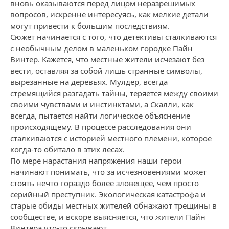
вновь оказываются перед лицом неразрешимых
вопросов, искренне интересуясь, как мелкие детали
могут привести к большим последствиям.
Сюжет начинается с того, что детективы сталкиваются
с необычным делом в маленьком городке Пайн
Винтер. Кажется, что местные жители исчезают без
вести, оставляя за собой лишь странные символы,
вырезанные на деревьях. Мулдер, всегда
стремящийся разгадать тайны, теряется между своими
своими чувствами и инстинктами, а Скалли, как
всегда, пытается найти логическое объяснение
происходящему. В процессе расследования они
сталкиваются с историей местного племени, которое
когда-то обитало в этих лесах.
По мере нарастания напряжения наши герои
начинают понимать, что за исчезновениями может
стоять нечто гораздо более зловещее, чем просто
серийный преступник. Экологическая катастрофа и
старые обиды местных жителей обнажают трещины в
сообществе, и вскоре выясняется, что жители Пайн
Винтера что-то скрывают.